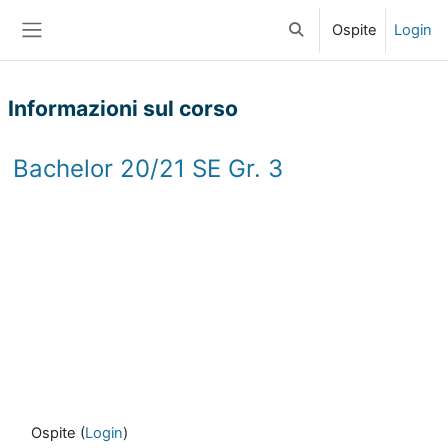
Vai al contenuto principale
Ospite
Login
Attiva/disattiva input di
Pannello laterale
Informazioni sul corso
Bachelor 20/21 SE Gr. 3
Ospite (
Login
)