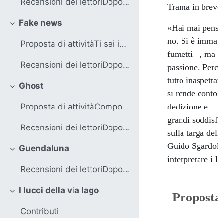
Recensioni dei lettoriDopo aver letto il libro, ti... (copia) (copia) (copia) (copia) (copia) (copia) (copia) (copia) (copia) (copia) (copia) (copia) (copia) (copia) (copia)
Trama in bre
Fake news
«Hai mai pensa
Minimizza
no. Si è immag
Proposta di attivitàTi sei imbattuto in una fake n...
fumetti –, ma 
Recensioni dei lettoriDopo aver letto il libro, ti...
passione. Perc
tutto inaspett
Ghost
Minimizza
si rende conto
dedizione e… u
Proposta di attivitàComponi una playlist dedicata ...
grandi soddisf
Recensioni dei lettoriDopo aver letto il libro, ti... (copia)
sulla targa del
Guido Sgardoli
Guendaluna
Minimizza
interpretare i
Recensioni dei lettoriDopo aver letto il libro, ti... (copia) (copia)
I lucci della via lago
Proposta
Minimizza
Contributi