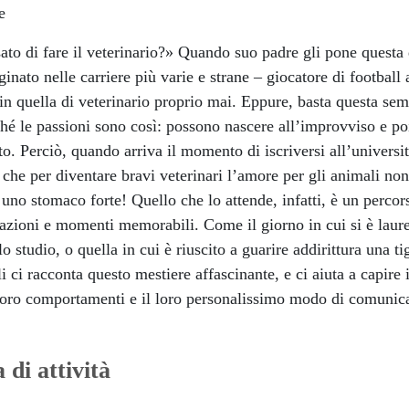
ve
to di fare il veterinario?» Quando suo padre gli pone questa d
inato nelle carriere più varie e strane – giocatore di footbal
in quella di veterinario proprio mai. Eppure, basta questa se
hé le passioni sono così: possono nascere all’improvviso e p
ato. Perciò, quando arriva il momento di iscriversi all’univers
 che per diventare bravi veterinari l’amore per gli animali no
no stomaco forte! Quello che lo attende, infatti, è un percor
azioni e momenti memorabili. Come il giorno in cui si è laure
lo studio, o quella in cui è riuscito a guarire addirittura una t
 ci racconta questo mestiere affascinante, e ci aiuta a capire
 loro comportamenti e il loro personalissimo modo di comunic
 di attività