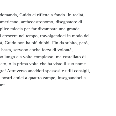
omanda, Guido ci riflette a fondo. In realtà,
l americano, archeoastronomo, disegnatore di
mplice miccia per far divampare una grande
oi crescere nel tempo, travolgendoci in modo del
ità, Guido non ha più dubbi. Fin da subito, però,
n basta, servono anche forza di volontà,
so lungo e a volte complesso, ma costellato di
ato, o la prima volta che ha visto il suo nome
igre! Attraverso aneddoti spassosi e utili consigli,
 i nostri amici a quattro zampe, insegnandoci a
are.