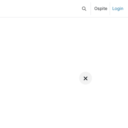
Ospite
Login
Attiva/disattiva input di