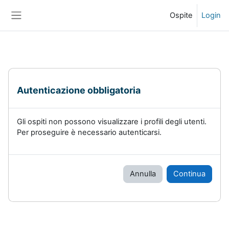
Vai al contenuto principale
Ospite
Login
Pannello laterale
Autenticazione obbligatoria
Gli ospiti non possono visualizzare i profili degli utenti.
Per proseguire è necessario autenticarsi.
Annulla
Continua