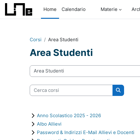
Vai al contenuto principale
Home
Calendario
Materie
Arc
Corsi
Area Studenti
Area Studenti
Categorie di corso
Cerca corsi
Cerca cor
Anno Scolastico 2025 - 2026
Albo Allievi
Password & Indirizzi E-Mail Allievi e Docenti