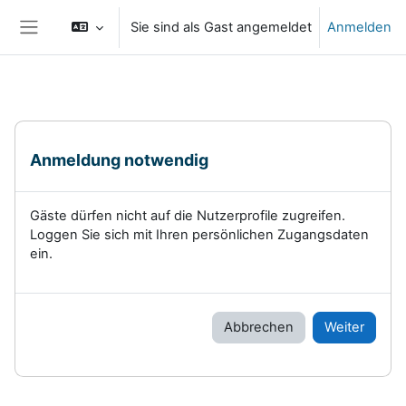
Zum Hauptinhalt
Sie sind als Gast angemeldet
Anmelden
Website-Übersicht
Anmeldung notwendig
Gäste dürfen nicht auf die Nutzerprofile zugreifen.
Loggen Sie sich mit Ihren persönlichen Zugangsdaten
ein.
Abbrechen
Weiter