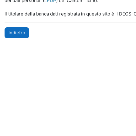
dei dati personali (
LPDP
) del Canton Ticino.
Il titolare della banca dati registrata in questo sito è il DECS
Indietro