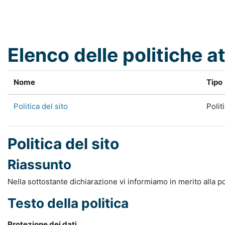
Vai al contenuto principale
Elenco delle politiche at
Nome
Tipo
Politica del sito
Polit
Politica del sito
Riassunto
Nella sottostante dichiarazione vi informiamo in merito alla po
Testo della politica
Protezione dei dati