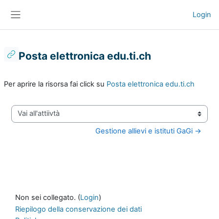
Vai al contenuto principale
Login
Pannello laterale
Posta elettronica edu.ti.ch
Aggregazione dei criteri
Per aprire la risorsa fai click su
Posta elettronica edu.ti.ch
Vai all'attiivtà
Gestione allievi e istituti GaGi →
Non sei collegato. (
Login
)
Riepilogo della conservazione dei dati