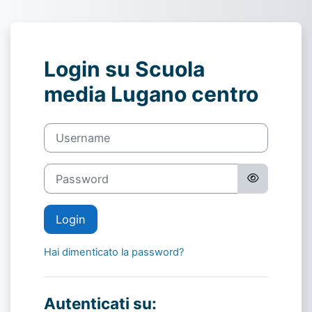
Vai al contenuto principale
Login su Scuola
media Lugano centro
Username
Password
Login
Hai dimenticato la password?
Autenticati su: