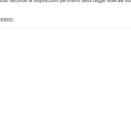
ttati secondo le disposizioni pertinenti della Legge federale sull
-CERDD.