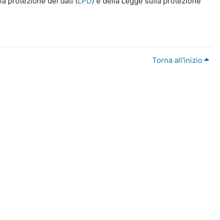
a protezione dei dati (
LPD
) e della Legge sulla protezione
Torna all'inizio