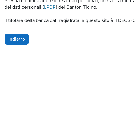
Prestiamo molta attenzione ai dati personali, che verranno tra
dei dati personali (
LPDP
) del Canton Ticino.
Il titolare della banca dati registrata in questo sito è il DECS
Indietro