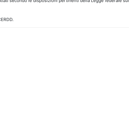
ttati secondo le disposizioni pertinenti della Legge federale sull
-CERDD.