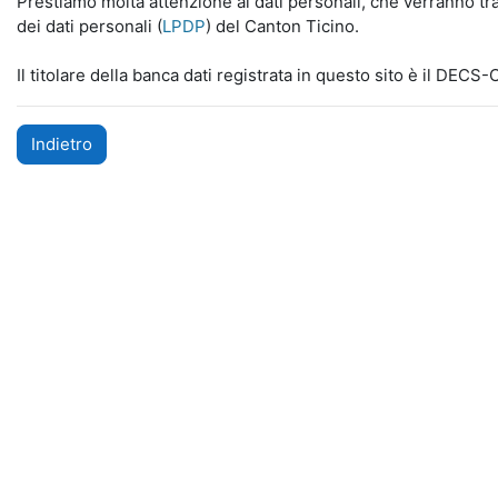
Prestiamo molta attenzione ai dati personali, che verranno tra
dei dati personali (
LPDP
) del Canton Ticino.
Il titolare della banca dati registrata in questo sito è il DECS
Indietro