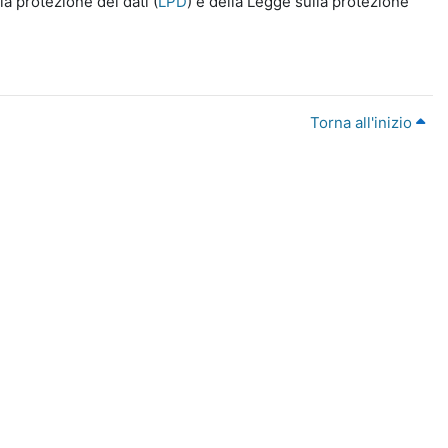
a protezione dei dati (
LPD
) e della Legge sulla protezione
Torna all'inizio