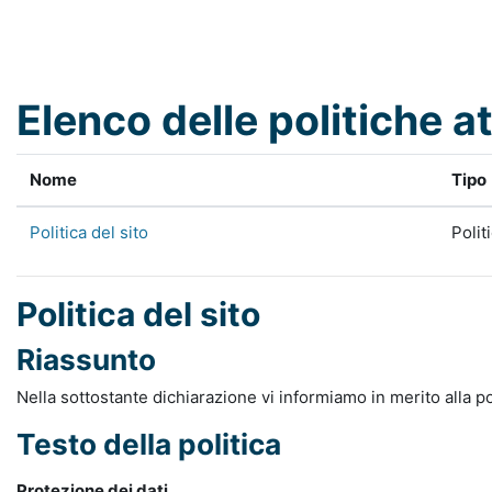
Vai al contenuto principale
Elenco delle politiche at
Nome
Tipo
Politica del sito
Polit
Politica del sito
Riassunto
Nella sottostante dichiarazione vi informiamo in merito alla po
Testo della politica
Protezione dei dati