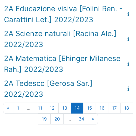
2A Educazione visiva [Folini Ren. -
Carattini Let.] 2022/2023
2A Scienze naturali [Racina Ale.]
2022/2023
2A Matematica [Ehinger Milanese
Rah.] 2022/2023
2A Tedesco [Gerosa Sar.]
2022/2023
Pagina precedente
Pagina 1
Pagina 11
Pagina 12
Pagina 13
Pagina 14
Pagina 15
Pagina 16
Pagina 17
Pag
«
1
…
11
12
13
14
15
16
17
18
Pagina 19
Pagina 20
Pagina 34
Pagina successiva
19
20
…
34
»