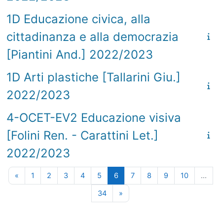
1D Educazione civica, alla
cittadinanza e alla democrazia
[Piantini And.] 2022/2023
1D Arti plastiche [Tallarini Giu.]
2022/2023
4-OCET-EV2 Educazione visiva
[Folini Ren. - Carattini Let.]
2022/2023
Pagina precedente
Pagina 1
Pagina 2
Pagina 3
Pagina 4
Pagina 5
Pagina 6
Pagina 7
Pagina 8
Pagina 9
Pagina 10
«
1
2
3
4
5
6
7
8
9
10
…
Pagina 34
Pagina successiva
34
»