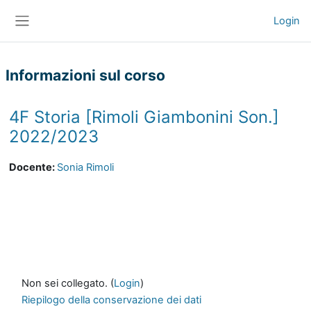
Vai al contenuto principale
Login
Pannello laterale
Informazioni sul corso
4F Storia [Rimoli Giambonini Son.]
2022/2023
Docente:
Sonia Rimoli
Non sei collegato. (
Login
)
Riepilogo della conservazione dei dati