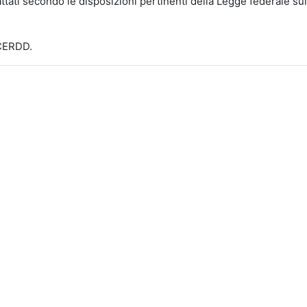
ttati secondo le disposizioni pertinenti della Legge federale sull
-CERDD.