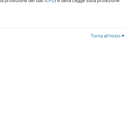
a protezione dei dati (
LPD
) e della Legge sulla protezione
Torna all'inizio