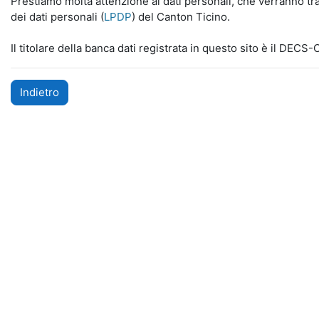
Prestiamo molta attenzione ai dati personali, che verranno tra
dei dati personali (
LPDP
) del Canton Ticino.
Il titolare della banca dati registrata in questo sito è il DECS
Indietro