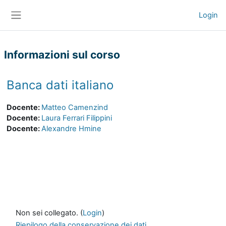
Vai al contenuto principale
Login
Pannello laterale
Informazioni sul corso
Banca dati italiano
Docente:
Matteo Camenzind
Docente:
Laura Ferrari Filippini
Docente:
Alexandre Hmine
Non sei collegato. (
Login
)
Riepilogo della conservazione dei dati