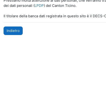
Prestiamo molta attenzione ai dati personali, che verranno tra
dei dati personali (
LPDP
) del Canton Ticino.
Il titolare della banca dati registrata in questo sito è il DECS
Indietro