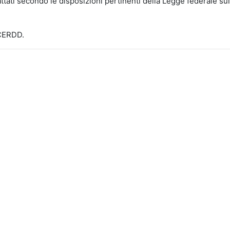
ttati secondo le disposizioni pertinenti della Legge federale sull
-CERDD.