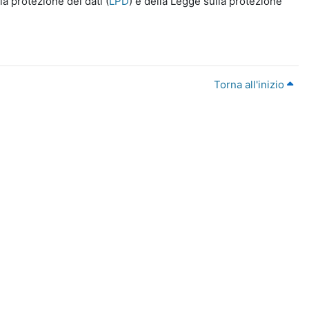
a protezione dei dati (
LPD
) e della Legge sulla protezione
Torna all'inizio