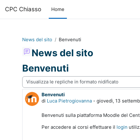
Vai al contenuto principale
CPC Chiasso
Home
News del sito
Benvenuti
News del sito
Benvenuti
Modalità visualizzazione
Benvenuti
Numero di risposte: 0
di
Luca Pietrogiovanna
-
giovedì, 13 settemb
Benvenuti sulla piattaforma Moodle del Cen
Per accedere ai corsi effettuare il
login
utili