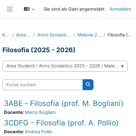
Zum Hauptinhalt
Sie sind als Gast angemeldet
Anmelden
Website-Übersicht
Kurse
Area Studenti
Anno Scolastico 2025 - 2026
Materie 2025 - 2026
Filosofia (2025 - 2026)
Filosofia (2025 - 2026)
Kursbereiche
Kurse suchen
Kurse suchen
3ABE - Filosofia (prof. M. Bogliani)
Docente:
Marco Bogliani
3CDFG - Filosofia (prof. A. Pollio)
Docente:
Andrea Pollio