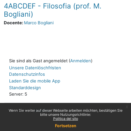
4ABCDEF - Filosofia (prof. M.
Bogliani)
Docente:
Marco Bogliani
Sie sind als Gast angemeldet (
Anmelden
)
Unsere Datenlöschfristen
Datenschutzinfos
Laden Sie die mobile App
Standarddesign
Server: 5
x
Powered by
Moodle
Wenn Sie weiter auf dieser Webseite arbeiten möchten, bestätigen Sie
bitte unsere Nutzungsrichtlinie:
Politica del sito
Fortsetzen