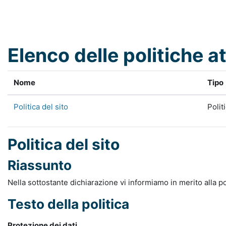
Vai al contenuto principale
Elenco delle politiche at
Nome
Tipo
Politica del sito
Polit
Politica del sito
Riassunto
Nella sottostante dichiarazione vi informiamo in merito alla po
Testo della politica
Protezione dei dati