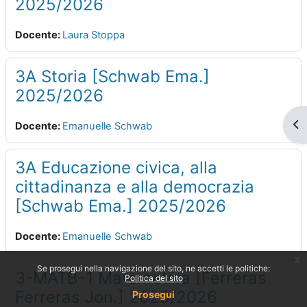
2025/2026
Docente:
Laura Stoppa
3A Storia [Schwab Ema.]
2025/2026
Apr
Docente:
Emanuelle Schwab
3A Educazione civica, alla
cittadinanza e alla democrazia
[Schwab Ema.] 2025/2026
Docente:
Emanuelle Schwab
x
Se prosegui nella navigazione del sito, ne accetti le politiche:
3-MATB-1 Matematica [Ferreras
Politica del sito
Ferreras Jon.] 2025/2026
Prosegui